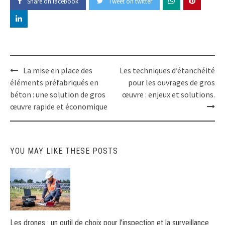
Share on facebook
Tweet on twitter
Post
La mise en place des
Les techniques d’étanchéité
navigation
éléments préfabriqués en
pour les ouvrages de gros
béton : une solution de gros
œuvre : enjeux et solutions.
œuvre rapide et économique
YOU MAY LIKE THESE POSTS
Les drones : un outil de choix pour l’inspection et la surveillance