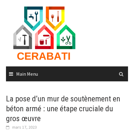
Skip
to
content
Main Menu
La pose d’un mur de soutènement en
béton armé : une étape cruciale du
gros œuvre
mars 17, 2023