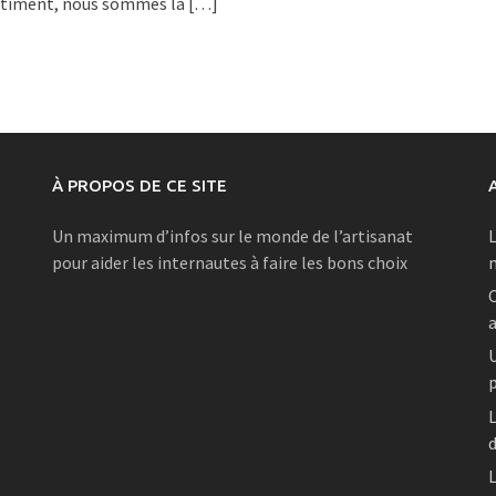
bâtiment, nous sommes là
[…]
À PROPOS DE CE SITE
Un maximum d’infos sur le monde de l’artisanat
L
pour aider les internautes à faire les bons choix
C
a
U
L
d
L