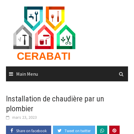
Skip
to
content
Main Menu
Installation de chaudière par un
plombier
mars 23, 2023
Share on facebook
Tweet on twitter